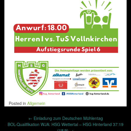
Posted in
Allgemein
Post
←
Einladung zum Deutschen Mühlentag
navigation
BOL-Qualifikation WJA: HSG Wettertal – HSG Hinterland 37:19
(18:9)
→