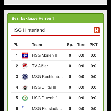
Bezirksklasse Herren 1
HSG Hinterland
Pl.
Team
Sp.
Tore
PKT
1
HSG Mörlen II
0
0
:
0
0:0
2
TV Aßlar
0
0
:
0
0:0
3
MSG Rechtenbach/Wetzlar II
0
0
:
0
0:0
4
HSG Dilltal III
0
0
:
0
0:0
5
HSG Dutenh./Münchholzh. IV
0
0
:
0
0:0
6
MSG Florstadt/Gettenau II
0
0
:
0
0:0