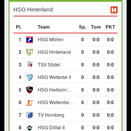
HSG Hinterland
Pl.
Team
Sp.
Tore
PKT
1
HSG Mörlen
0
0
:
0
0:0
2
HSG Hinterland
0
0
:
0
0:0
3
TSV Södel
0
0
:
0
0:0
4
HSG Wettertal II
0
0
:
0
0:0
5
HSG Herborn/Seelbach
0
0
:
0
0:0
6
HSG Wettenberg III
0
0
:
0
0:0
7
TV Homberg
0
0
:
0
0:0
8
HSG Dilltal II
0
0
:
0
0:0