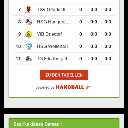
7
TSV Griedel II
0
0
:
0
0:0
8
HSG Hungen/Lich II
0
0
:
0
0:0
9
VfB Driedorf
0
0
:
0
0:0
10
HSG Wettertal II
0
0
:
0
0:0
11
TG Friedberg II
0
0
:
0
0:0
ZU DEN TABELLEN
powered by
Bezirksklasse Damen 1