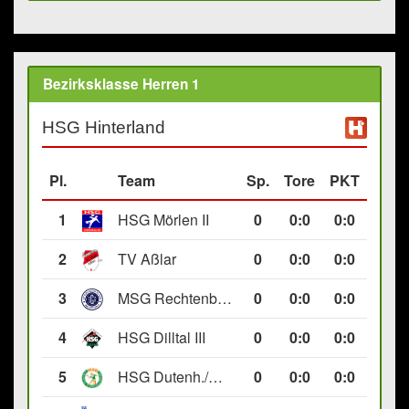
Bezirksklasse Herren 1
HSG Hinterland
Pl.
Team
Sp.
Tore
PKT
1
HSG Mörlen II
0
0
:
0
0:0
2
TV Aßlar
0
0
:
0
0:0
3
MSG Rechtenbach/Wetzlar II
0
0
:
0
0:0
4
HSG Dilltal III
0
0
:
0
0:0
5
HSG Dutenh./Münchholzh. IV
0
0
:
0
0:0