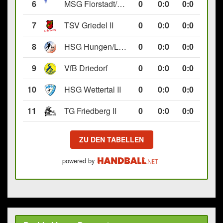
6
MSG Florstadt/Gettenau II
0
0
:
0
0:0
7
TSV Griedel II
0
0
:
0
0:0
8
HSG Hungen/Lich II
0
0
:
0
0:0
9
VfB Driedorf
0
0
:
0
0:0
10
HSG Wettertal II
0
0
:
0
0:0
11
TG Friedberg II
0
0
:
0
0:0
ZU DEN TABELLEN
powered by