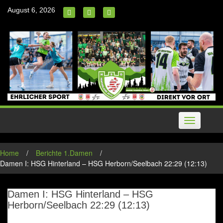
Skip
August 6, 2026
to
content
Toggle
navigation
Home
/
Berichte 1.Damen
/
Damen I: HSG Hinterland – HSG Herborn/Seelbach 22:29 (12:13)
Damen I: HSG Hinterland – HSG
Herborn/Seelbach 22:29 (12:13)