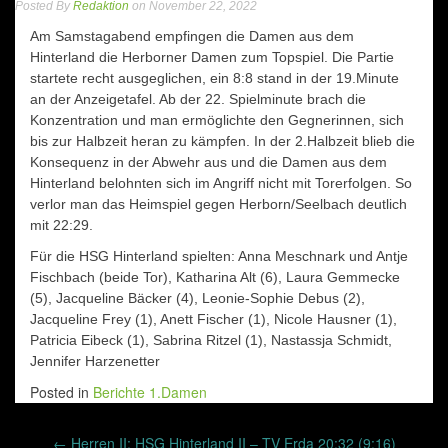
Posted By
Redaktion
on November 22, 2022
Am Samstagabend empfingen die Damen aus dem
Hinterland die Herborner Damen zum Topspiel. Die Partie
startete recht ausgeglichen, ein 8:8 stand in der 19.Minute
an der Anzeigetafel. Ab der 22. Spielminute brach die
Konzentration und man ermöglichte den Gegnerinnen, sich
bis zur Halbzeit heran zu kämpfen. In der 2.Halbzeit blieb die
Konsequenz in der Abwehr aus und die Damen aus dem
Hinterland belohnten sich im Angriff nicht mit Torerfolgen. So
verlor man das Heimspiel gegen Herborn/Seelbach deutlich
mit 22:29.
Für die HSG Hinterland spielten: Anna Meschnark und Antje
Fischbach (beide Tor), Katharina Alt (6), Laura Gemmecke
(5), Jacqueline Bäcker (4), Leonie-Sophie Debus (2),
Jacqueline Frey (1), Anett Fischer (1), Nicole Hausner (1),
Patricia Eibeck (1), Sabrina Ritzel (1), Nastassja Schmidt,
Jennifer Harzenetter
Posted in
Berichte 1.Damen
Post
←
Herren II: HSG Hinterland II – TV Erda 20:32 (9:16)