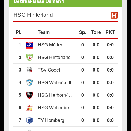
Bezirksklasse Damen 1
HSG Hinterland
Pl.
Team
Sp.
Tore
PKT
1
HSG Mörlen
0
0
:
0
0:0
2
HSG Hinterland
0
0
:
0
0:0
3
TSV Södel
0
0
:
0
0:0
4
HSG Wettertal II
0
0
:
0
0:0
5
HSG Herborn/Seelbach
0
0
:
0
0:0
6
HSG Wettenberg III
0
0
:
0
0:0
7
TV Homberg
0
0
:
0
0:0