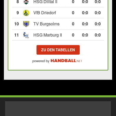
8
HSG Dilltal II
0
0
:
0
0:0
9
VfB Driedorf
0
0
:
0
0:0
10
TV Burgsolms
0
0
:
0
0:0
11
HSG Marburg II
0
0
:
0
0:0
ZU DEN TABELLEN
powered by