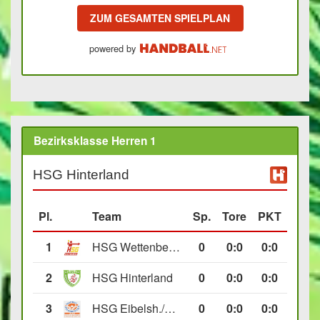
ZUM GESAMTEN SPIELPLAN
powered by
Bezirksklasse Herren 1
HSG Hinterland
Pl.
Team
Sp.
Tore
PKT
1
HSG Wettenberg III
0
0
:
0
0:0
2
HSG Hinterland
0
0
:
0
0:0
3
HSG Eibelsh./Ewersb. II
0
0
:
0
0:0