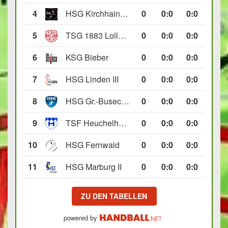
4
HSG Kirchhain/Neustadt II
0
0
:
0
0:0
5
TSG 1883 Lollar II
0
0
:
0
0:0
6
KSG Bieber
0
0
:
0
0:0
7
HSG Linden III
0
0
:
0
0:0
8
HSG Gr.-Buseck/Beuern II
0
0
:
0
0:0
9
TSF Heuchelheim II
0
0
:
0
0:0
10
HSG Fernwald
0
0
:
0
0:0
11
HSG Marburg II
0
0
:
0
0:0
ZU DEN TABELLEN
powered by