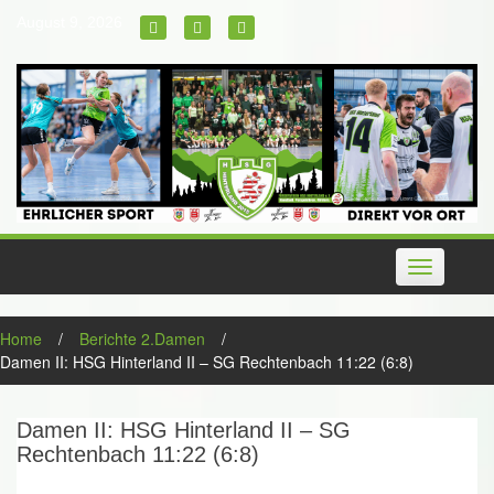
Skip
August 9, 2026
to
content
Toggle
navigation
Home
/
Berichte 2.Damen
/
Damen II: HSG Hinterland II – SG Rechtenbach 11:22 (6:8)
Damen II: HSG Hinterland II – SG
Rechtenbach 11:22 (6:8)