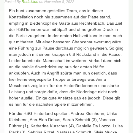
Posted By
Redaktion
on November 8, 2022
Ein bunt zusammen gestelltes Team, das in dieser
Konstellation noch nie zusammen auf der Platte stand,
empfing in Biedenkopf die Gäste aus Rechtenbach. Das Ziel
der HSG‘lerinnen war mit Spaß und ohne großen Druck in
die Partie zu gehen. In der ersten Halbzeit konnte man noch
gut mithalten. Mit einer besseren Chancenauswertung wäre
eine Führung zur Pause durchaus möglich gewesen. So ging
man jedoch mit einem knappen 6:8 Rückstand in die Pause.
Leider konnte die Mannschaft im weiteren Verlauf dann nicht
an die stabile Abwehrleistung aus der ersten Hälfte
anknüpfen. Auch im Angriff spürte man nun deutlich, dass
hier keine eingespielte Truppe unterwegs war. Anna
Meschnark zeigte im Tor der Hinterländerinnen eine starke
Leistung und sorgte dafür, dass die Niederlage nicht noch
höher ausfiel. Einige gute Ansätze gab es jedoch. Diese gilt
es nun für die nächsten Spiele mitzunehmen.
Für die HSG Hinterland spielten: Andrea Kleinhenn, Ulrike
Kleinhenn, Ann-Elen Debus, Sarah Schmidt (3), Vanessa
Führer (1), Katharina Kurschus (4), Danielle Da Lozzo, Luisa
Plack (3), Sabrina Ritzel, Nastassja Schmidt, Silvia Mucke,