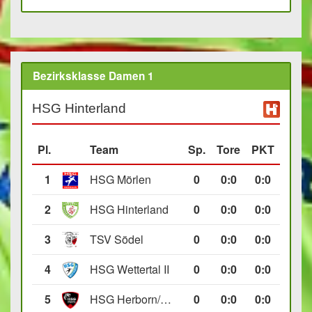
Bezirksklasse Damen 1
HSG Hinterland
Pl.
Team
Sp.
Tore
PKT
1
HSG Mörlen
0
0
:
0
0:0
2
HSG Hinterland
0
0
:
0
0:0
3
TSV Södel
0
0
:
0
0:0
4
HSG Wettertal II
0
0
:
0
0:0
5
HSG Herborn/Seelbach
0
0
:
0
0:0