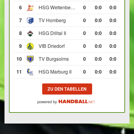
6
HSG Wettenberg III
0
0
:
0
0:0
7
TV Homberg
0
0
:
0
0:0
8
HSG Dilltal II
0
0
:
0
0:0
9
VfB Driedorf
0
0
:
0
0:0
10
TV Burgsolms
0
0
:
0
0:0
11
HSG Marburg II
0
0
:
0
0:0
ZU DEN TABELLEN
powered by