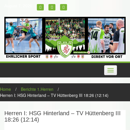
Skip
August 7, 2026
to
content
Toggle
navigation
Home
/
Berichte 1.Herren
/
Herren I: HSG Hinterland – TV Hüttenberg III 18:26 (12:14)
Herren I: HSG Hinterland – TV Hüttenberg III
18:26 (12:14)