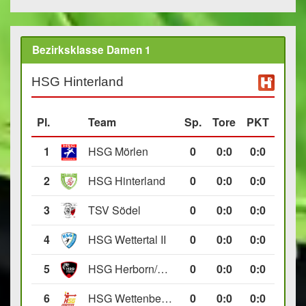
Bezirksklasse Damen 1
HSG Hinterland
Pl.
Team
Sp.
Tore
PKT
1
HSG Mörlen
0
0
:
0
0:0
2
HSG Hinterland
0
0
:
0
0:0
3
TSV Södel
0
0
:
0
0:0
4
HSG Wettertal II
0
0
:
0
0:0
5
HSG Herborn/Seelbach
0
0
:
0
0:0
6
HSG Wettenberg III
0
0
:
0
0:0