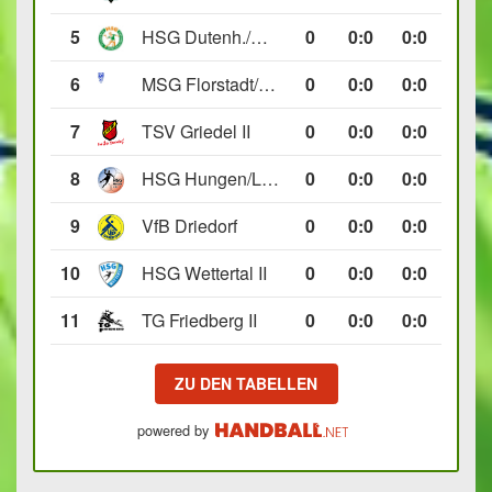
5
HSG Dutenh./Münchholzh. IV
0
0
:
0
0:0
6
MSG Florstadt/Gettenau II
0
0
:
0
0:0
7
TSV Griedel II
0
0
:
0
0:0
8
HSG Hungen/Lich II
0
0
:
0
0:0
9
VfB Driedorf
0
0
:
0
0:0
10
HSG Wettertal II
0
0
:
0
0:0
11
TG Friedberg II
0
0
:
0
0:0
ZU DEN TABELLEN
powered by