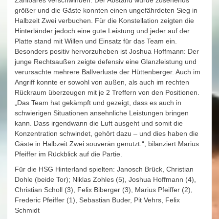
Zählbares verschwinden. Der Abstand wurde zusehends
größer und die Gäste konnten einen ungefährdeten Sieg in
Halbzeit Zwei verbuchen. Für die Konstellation zeigten die
Hinterländer jedoch eine gute Leistung und jeder auf der
Platte stand mit Willen und Einsatz für das Team ein.
Besonders positiv hervorzuheben ist Joshua Hoffmann: Der
junge Rechtsaußen zeigte defensiv eine Glanzleistung und
verursachte mehrere Ballverluste der Hüttenberger. Auch im
Angriff konnte er sowohl von außen, als auch im rechten
Rückraum überzeugen mit je 2 Treffern von den Positionen.
„Das Team hat gekämpft und gezeigt, dass es auch in
schwierigen Situationen ansehnliche Leistungen bringen
kann. Dass irgendwann die Luft ausgeht und somit die
Konzentration schwindet, gehört dazu – und dies haben die
Gäste in Halbzeit Zwei souverän genutzt.“, bilanziert Marius
Pfeiffer im Rückblick auf die Partie.
Für die HSG Hinterland spielten: Janosch Brück, Christian
Dohle (beide Tor); Niklas Zohles (5), Joshua Hoffmann (4),
Christian Scholl (3), Felix Biberger (3), Marius Pfeiffer (2),
Frederic Pfeiffer (1), Sebastian Buder, Pit Vehrs, Felix
Schmidt