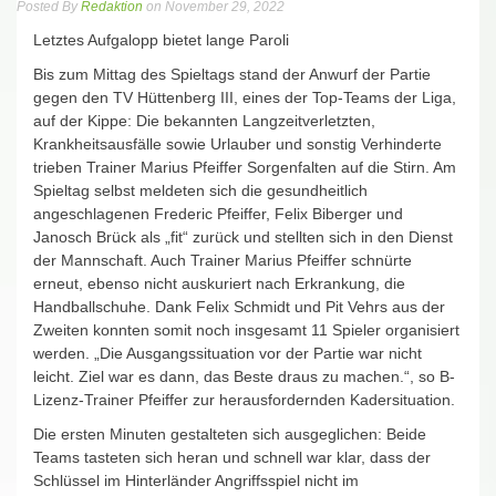
Posted By
Redaktion
on November 29, 2022
Letztes Aufgalopp bietet lange Paroli
Bis zum Mittag des Spieltags stand der Anwurf der Partie
gegen den TV Hüttenberg III, eines der Top-Teams der Liga,
auf der Kippe: Die bekannten Langzeitverletzten,
Krankheitsausfälle sowie Urlauber und sonstig Verhinderte
trieben Trainer Marius Pfeiffer Sorgenfalten auf die Stirn. Am
Spieltag selbst meldeten sich die gesundheitlich
angeschlagenen Frederic Pfeiffer, Felix Biberger und
Janosch Brück als „fit“ zurück und stellten sich in den Dienst
der Mannschaft. Auch Trainer Marius Pfeiffer schnürte
erneut, ebenso nicht auskuriert nach Erkrankung, die
Handballschuhe. Dank Felix Schmidt und Pit Vehrs aus der
Zweiten konnten somit noch insgesamt 11 Spieler organisiert
werden. „Die Ausgangssituation vor der Partie war nicht
leicht. Ziel war es dann, das Beste draus zu machen.“, so B-
Lizenz-Trainer Pfeiffer zur herausfordernden Kadersituation.
Die ersten Minuten gestalteten sich ausgeglichen: Beide
Teams tasteten sich heran und schnell war klar, dass der
Schlüssel im Hinterländer Angriffsspiel nicht im