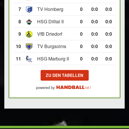
7
TV Homberg
0
0
:
0
0:0
8
HSG Dilltal II
0
0
:
0
0:0
9
VfB Driedorf
0
0
:
0
0:0
10
TV Burgsolms
0
0
:
0
0:0
11
HSG Marburg II
0
0
:
0
0:0
ZU DEN TABELLEN
powered by