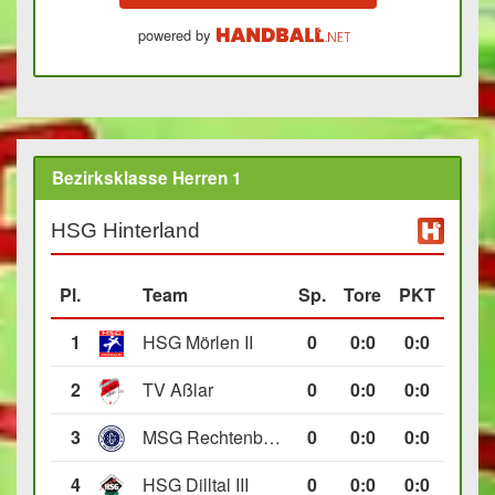
powered by
Bezirksklasse Herren 1
HSG Hinterland
Pl.
Team
Sp.
Tore
PKT
1
HSG Mörlen II
0
0
:
0
0:0
2
TV Aßlar
0
0
:
0
0:0
3
MSG Rechtenbach/Wetzlar II
0
0
:
0
0:0
4
HSG Dilltal III
0
0
:
0
0:0