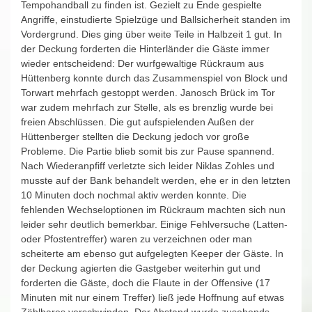
Tempohandball zu finden ist. Gezielt zu Ende gespielte
Angriffe, einstudierte Spielzüge und Ballsicherheit standen im
Vordergrund. Dies ging über weite Teile in Halbzeit 1 gut. In
der Deckung forderten die Hinterländer die Gäste immer
wieder entscheidend: Der wurfgewaltige Rückraum aus
Hüttenberg konnte durch das Zusammenspiel von Block und
Torwart mehrfach gestoppt werden. Janosch Brück im Tor
war zudem mehrfach zur Stelle, als es brenzlig wurde bei
freien Abschlüssen. Die gut aufspielenden Außen der
Hüttenberger stellten die Deckung jedoch vor große
Probleme. Die Partie blieb somit bis zur Pause spannend.
Nach Wiederanpfiff verletzte sich leider Niklas Zohles und
musste auf der Bank behandelt werden, ehe er in den letzten
10 Minuten doch nochmal aktiv werden konnte. Die
fehlenden Wechseloptionen im Rückraum machten sich nun
leider sehr deutlich bemerkbar. Einige Fehlversuche (Latten-
oder Pfostentreffer) waren zu verzeichnen oder man
scheiterte am ebenso gut aufgelegten Keeper der Gäste. In
der Deckung agierten die Gastgeber weiterhin gut und
forderten die Gäste, doch die Flaute in der Offensive (17
Minuten mit nur einem Treffer) ließ jede Hoffnung auf etwas