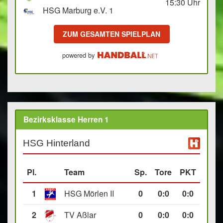
15:30
Uhr
HSG Marburg e.V. 1
ZUM GESAMTEN SPIELPLAN
powered by
Bezirksklasse Herren 1
HSG Hinterland
Pl.
Team
Sp.
Tore
PKT
1
HSG Mörlen II
0
0
:
0
0:0
2
TV Aßlar
0
0
:
0
0:0