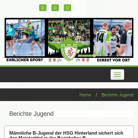
Skip
August 6, 2026
to
content
Toggle
navigation
Home
/
Berichte Jugend
Berichte Jugend
Männliche B-Jugend der HSG Hinterland sichert sich
den Meistertitel in der Bezirksliga B