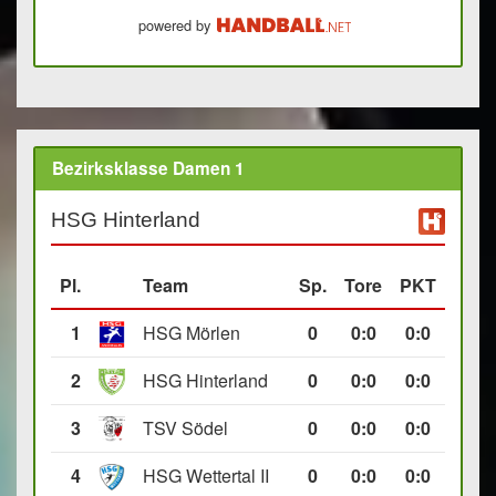
powered by
Bezirksklasse Damen 1
HSG Hinterland
Pl.
Team
Sp.
Tore
PKT
1
HSG Mörlen
0
0
:
0
0:0
2
HSG Hinterland
0
0
:
0
0:0
3
TSV Södel
0
0
:
0
0:0
4
HSG Wettertal II
0
0
:
0
0:0