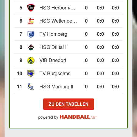
5
HSG Herborn/Seelbach
0
0
:
0
0:0
6
HSG Wettenberg III
0
0
:
0
0:0
7
TV Homberg
0
0
:
0
0:0
8
HSG Dilltal II
0
0
:
0
0:0
9
VfB Driedorf
0
0
:
0
0:0
10
TV Burgsolms
0
0
:
0
0:0
11
HSG Marburg II
0
0
:
0
0:0
ZU DEN TABELLEN
powered by