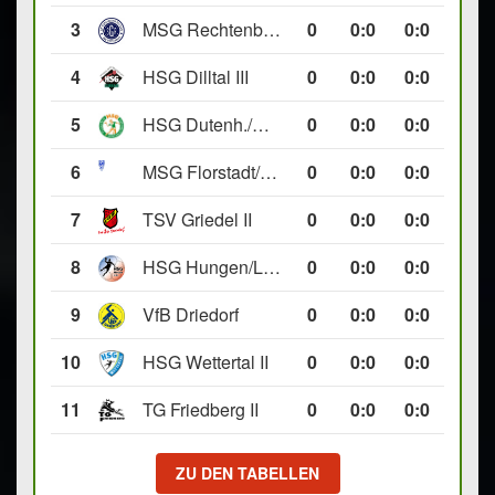
3
MSG Rechtenbach/Wetzlar II
0
0
:
0
0:0
4
HSG Dilltal III
0
0
:
0
0:0
5
HSG Dutenh./Münchholzh. IV
0
0
:
0
0:0
6
MSG Florstadt/Gettenau II
0
0
:
0
0:0
7
TSV Griedel II
0
0
:
0
0:0
8
HSG Hungen/Lich II
0
0
:
0
0:0
9
VfB Driedorf
0
0
:
0
0:0
10
HSG Wettertal II
0
0
:
0
0:0
11
TG Friedberg II
0
0
:
0
0:0
ZU DEN TABELLEN