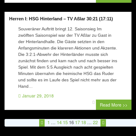
Herren I: HSG Hinterland – TV Aßlar 30:21 (17:11)
Souveräner Auftritt bringt 12. Saisonsieg Im
zwölften Saisonspiel war der TV Aßlar zu Gast in
der Hinterlandhalle. Die Gäste setzten in den
Anfangsminuten die klareren Aktionen und Akzente.
Die 3:2:1-Abwehr der Hinterländer musste sich
zunächst finden und kam nach und nach besser ins
Spiel. Mit dem 5:5 Ausgleich nach acht gespielten
Minuten übernahm die heimische HSG das Ruder
und sollte es im Laufe des Spiel nicht mehr aus der
Hand…
Januar 29, 2018
0 comment
Read More >>
1
…
14
15
16
17
18
…
22