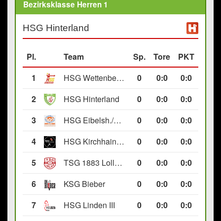
Bezirksklasse Herren 1
HSG Hinterland
Pl.
Team
Sp.
Tore
PKT
1
HSG Wettenberg III
0
0
:
0
0:0
2
HSG Hinterland
0
0
:
0
0:0
3
HSG Eibelsh./Ewersb. II
0
0
:
0
0:0
4
HSG Kirchhain/Neustadt II
0
0
:
0
0:0
5
TSG 1883 Lollar II
0
0
:
0
0:0
6
KSG Bieber
0
0
:
0
0:0
7
HSG Linden III
0
0
:
0
0:0