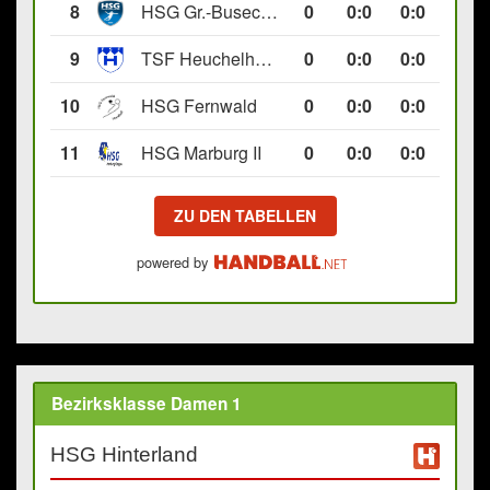
8
HSG Gr.-Buseck/Beuern II
0
0
:
0
0:0
9
TSF Heuchelheim II
0
0
:
0
0:0
10
HSG Fernwald
0
0
:
0
0:0
11
HSG Marburg II
0
0
:
0
0:0
ZU DEN TABELLEN
powered by
Bezirksklasse Damen 1
HSG Hinterland