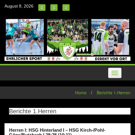
Skip
August 8, 2026
to
content
Toggle
navigation
Home
/
Berichte 1.Herren
Berichte 1.Herren
Herren I: HSG Hinterland I – HSG Kirch-/Pohl-
Göns/Butzbach I 28:28 (10:11)