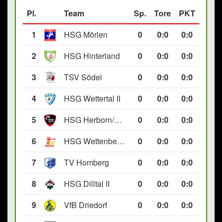
Pl.
Team
Sp.
Tore
PKT
1
HSG Mörlen
0
0
:
0
0:0
2
HSG Hinterland
0
0
:
0
0:0
3
TSV Södel
0
0
:
0
0:0
4
HSG Wettertal II
0
0
:
0
0:0
5
HSG Herborn/Seelbach
0
0
:
0
0:0
6
HSG Wettenberg III
0
0
:
0
0:0
7
TV Homberg
0
0
:
0
0:0
8
HSG Dilltal II
0
0
:
0
0:0
9
VfB Driedorf
0
0
:
0
0:0